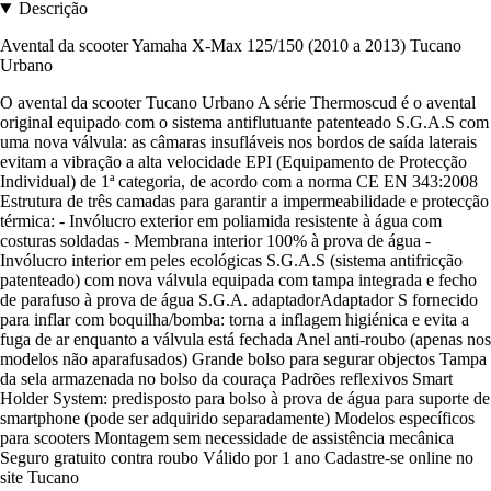
Descrição
Avental da scooter Yamaha X-Max 125/150 (2010 a 2013) Tucano
Urbano
O avental da scooter Tucano Urbano A série Thermoscud é o avental
original equipado com o sistema antiflutuante patenteado S.G.A.S com
uma nova válvula: as câmaras insufláveis nos bordos de saída laterais
evitam a vibração a alta velocidade EPI (Equipamento de Protecção
Individual) de 1ª categoria, de acordo com a norma CE EN 343:2008
Estrutura de três camadas para garantir a impermeabilidade e protecção
térmica: - Invólucro exterior em poliamida resistente à água com
costuras soldadas - Membrana interior 100% à prova de água -
Invólucro interior em peles ecológicas S.G.A.S (sistema antifricção
patenteado) com nova válvula equipada com tampa integrada e fecho
de parafuso à prova de água S.G.A. adaptadorAdaptador S fornecido
para inflar com boquilha/bomba: torna a inflagem higiénica e evita a
fuga de ar enquanto a válvula está fechada Anel anti-roubo (apenas nos
modelos não aparafusados) Grande bolso para segurar objectos Tampa
da sela armazenada no bolso da couraça Padrões reflexivos Smart
Holder System: predisposto para bolso à prova de água para suporte de
smartphone (pode ser adquirido separadamente) Modelos específicos
para scooters Montagem sem necessidade de assistência mecânica
Seguro gratuito contra roubo Válido por 1 ano Cadastre-se online no
site Tucano