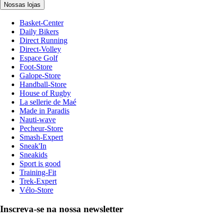
Nossas lojas
Basket-Center
Daily Bikers
Direct Running
Direct-Volley
Espace Golf
Foot-Store
Galope-Store
Handball-Store
House of Rugby
La sellerie de Maé
Made in Paradis
Nauti-wave
Pecheur-Store
Smash-Expert
Sneak'In
Sneakids
Sport is good
Training-Fit
Trek-Expert
Vélo-Store
Inscreva-se na nossa newsletter