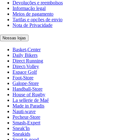
Devoluções e reembolsos
Informação legal
Meios de pagamento
Tarifas e opções de envio
Nota de Privacidade
Nossas lojas
Basket-Center
Daily Bikers
Direct Running
Direct-Volley
Espace Golf
Foot-Store
Galope-Store
Handball-Store
House of Rugby
La sellerie de Maé
Made in Paradis
Nauti-wave
Pecheur-Store
Smash-Expert
Sneak'In
Sneakids
Sport is good