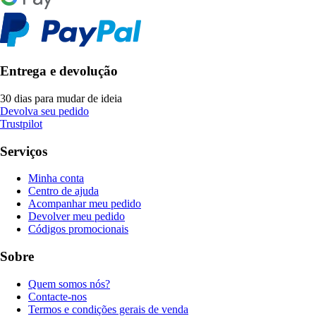
Entrega e devolução
30 dias para mudar de ideia
Devolva seu pedido
Trustpilot
Serviços
Minha conta
Centro de ajuda
Acompanhar meu pedido
Devolver meu pedido
Códigos promocionais
Sobre
Quem somos nós?
Contacte-nos
Termos e condições gerais de venda