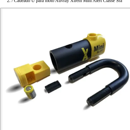
/
Cadeado U para moto Auvray Xtrem Mini Alert Classe Sra