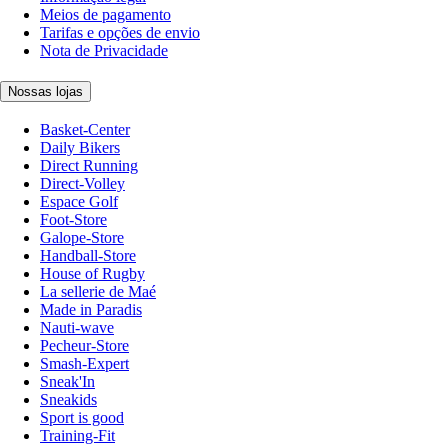
Meios de pagamento
Tarifas e opções de envio
Nota de Privacidade
Nossas lojas
Basket-Center
Daily Bikers
Direct Running
Direct-Volley
Espace Golf
Foot-Store
Galope-Store
Handball-Store
House of Rugby
La sellerie de Maé
Made in Paradis
Nauti-wave
Pecheur-Store
Smash-Expert
Sneak'In
Sneakids
Sport is good
Training-Fit