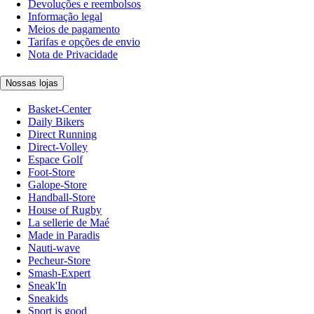
Devoluções e reembolsos
Informação legal
Meios de pagamento
Tarifas e opções de envio
Nota de Privacidade
Nossas lojas
Basket-Center
Daily Bikers
Direct Running
Direct-Volley
Espace Golf
Foot-Store
Galope-Store
Handball-Store
House of Rugby
La sellerie de Maé
Made in Paradis
Nauti-wave
Pecheur-Store
Smash-Expert
Sneak'In
Sneakids
Sport is good