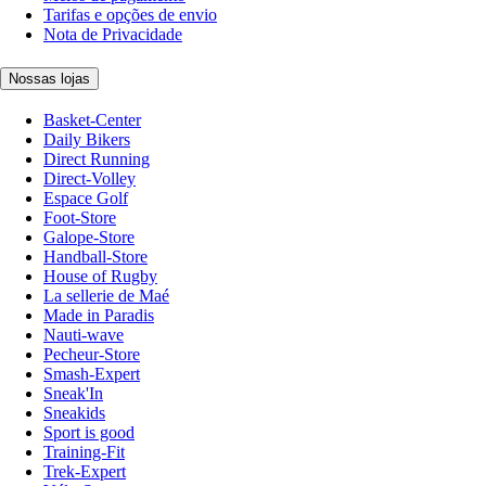
Tarifas e opções de envio
Nota de Privacidade
Nossas lojas
Basket-Center
Daily Bikers
Direct Running
Direct-Volley
Espace Golf
Foot-Store
Galope-Store
Handball-Store
House of Rugby
La sellerie de Maé
Made in Paradis
Nauti-wave
Pecheur-Store
Smash-Expert
Sneak'In
Sneakids
Sport is good
Training-Fit
Trek-Expert