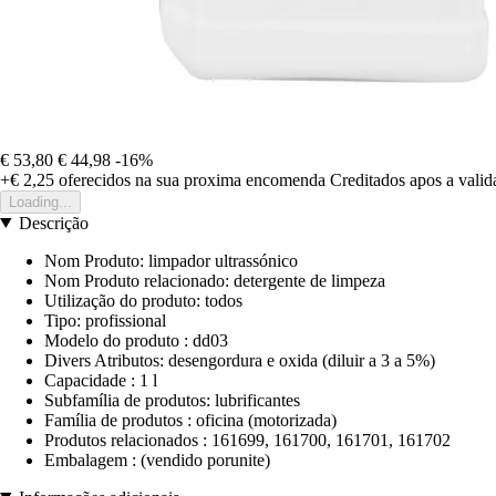
€ 53,80
€ 44,98
-16%
+€ 2,25
oferecidos na sua proxima encomenda
Creditados apos a vali
Loading...
Descrição
Nom Produto: limpador ultrassónico
Nom Produto relacionado: detergente de limpeza
Utilização do produto: todos
Tipo: profissional
Modelo do produto : dd03
Divers Atributos: desengordura e oxida (diluir a 3 a 5%)
Capacidade : 1 l
Subfamília de produtos: lubrificantes
Família de produtos : oficina (motorizada)
Produtos relacionados : 161699, 161700, 161701, 161702
Embalagem : (vendido porunite)