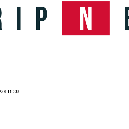
ns P2R DD03