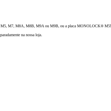
Y® M5, M7, M8A, M8B, M9A ou M9B, ou a placa MONOLOCK® M5M em 
separadamente na nossa loja.