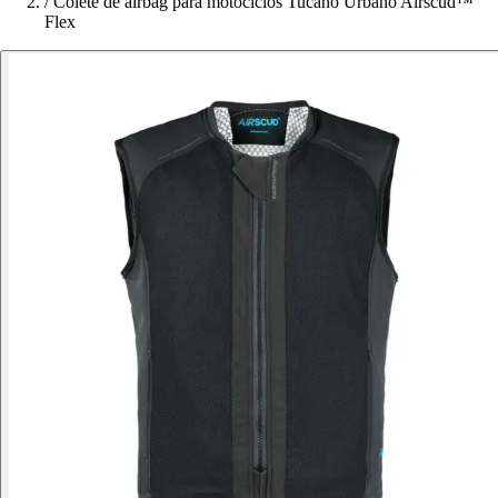
/
Colete de airbag para motociclos Tucano Urbano Airscud™
Flex