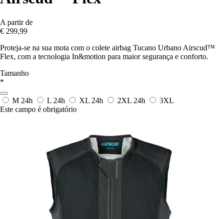
A partir de
€ 299,99
Proteja-se na sua mota com o colete airbag Tucano Urbano Airscud™
Flex, com a tecnologia In&motion para maior segurança e conforto.
Tamanho
*
M
24h
L
24h
XL
24h
2XL
24h
3XL
Este campo é obrigatório