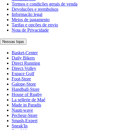
Termos e condições gerais de venda
Devoluções e reembolsos
Informação legal
Meios de pagamento
Tarifas e opções de envio
Nota de Privacidade
Nossas lojas
Basket-Center
Daily Bikers
Direct Running
Direct-Volley
Espace Golf
Foot-Store
Galope-Store
Handball-Store
House of Rugby
La sellerie de Maé
Made in Paradis
Nauti-wave
Pecheur-Store
Smash-Expert
Sneak'In