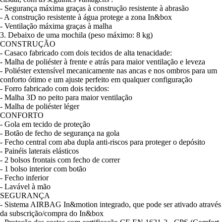
- Segurança máxima graças à construção resistente à abrasão
- A construção resistente à água protege a zona In&box
- Ventilação máxima graças à malha
3. Debaixo de uma mochila (peso máximo: 8 kg)
CONSTRUÇÃO
- Casaco fabricado com dois tecidos de alta tenacidade:
- Malha de poliéster à frente e atrás para maior ventilação e leveza
- Poliéster extensível mecanicamente nas ancas e nos ombros para um
conforto ótimo e um ajuste perfeito em qualquer configuração
- Forro fabricado com dois tecidos:
- Malha 3D no peito para maior ventilação
- Malha de poliéster léger
CONFORTO
- Gola em tecido de proteção
- Botão de fecho de segurança na gola
- Fecho central com aba dupla anti-riscos para proteger o depósito
- Painéis laterais elásticos
- 2 bolsos frontais com fecho de correr
- 1 bolso interior com botão
- Fecho inferior
- Lavável à mão
SEGURANÇA
- Sistema AIRBAG In&motion integrado, que pode ser ativado através
da subscrição/compra do In&box