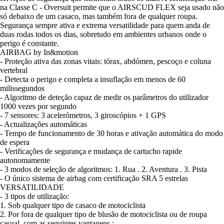
na Classe C - Oversuit permite que o AIRSCUD FLEX seja usado não
só debaixo de um casaco, mas também fora de qualquer roupa.
Segurança sempre ativa e extrema versatilidade para quem anda de
duas rodas todos os dias, sobretudo em ambientes urbanos onde o
perigo é constante.
AIRBAG by In&motion
- Proteção ativa das zonas vitais: tórax, abdómen, pescoço e coluna
vertebral
- Detecta o perigo e completa a insuflação em menos de 60
milissegundos
- Algoritmo de deteção capaz de medir os parâmetros do utilizador
1000 vezes por segundo
- 7 sensores: 3 acelerómetros, 3 giroscópios + 1 GPS
- Actualizações automáticas
- Tempo de funcionamento de 30 horas e ativação automática do modo
de espera
- Verificações de segurança e mudança de cartucho rapide
autonomamente
- 3 modos de seleção de algoritmos: 1. Rua . 2. Aventura . 3. Pista
- O único sistema de airbag com certificação SRA 5 estrelas
VERSATILIDADE
- 3 tipos de utilização:
1. Sob qualquer tipo de casaco de motociclista
2. Por fora de qualquer tipo de blusão de motociclista ou de roupa
casual, com as seguintes vantagens :