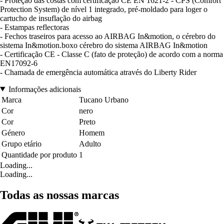
- Proteção das costas com certificação CE EN 1621-2 - CPS (Comfort
Protection System) de nível 1 integrado, pré-moldado para loger o
cartucho de insuflação do airbag
- Estampas reflectoras
- Fechos traseiros para acesso ao AIRBAG In&motion, o cérebro do
sistema In&motion.boxo cérebro do sistema AIRBAG In&motion
- Certificação CE - Classe C (fato de proteção) de acordo com a norma
EN17092-6
- Chamada de emergência automática através do Liberty Rider
Informações adicionais
Marca
Tucano Urbano
Cor
nero
Cor
Preto
Género
Homem
Grupo etário
Adulto
Quantidade por produto
1
Loading...
Loading...
Todas as nossas marcas