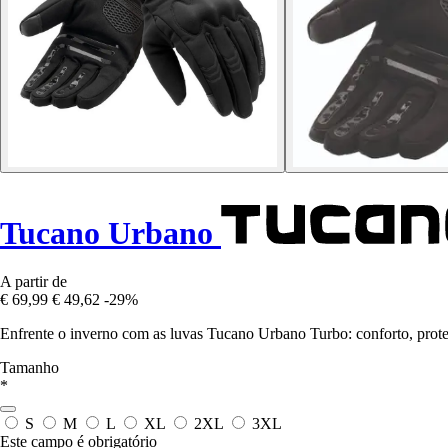
Tucano Urbano
A partir de
€ 69,99
€ 49,62
-29%
Enfrente o inverno com as luvas Tucano Urbano Turbo: conforto, proteç
Tamanho
*
S
M
L
XL
2XL
3XL
Este campo é obrigatório