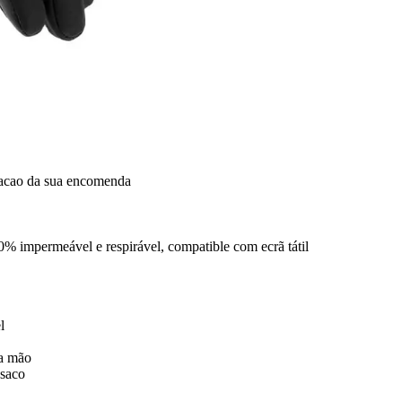
dacao da sua encomenda
% impermeável e respirável, compatible com ecrã tátil
l
da mão
asaco