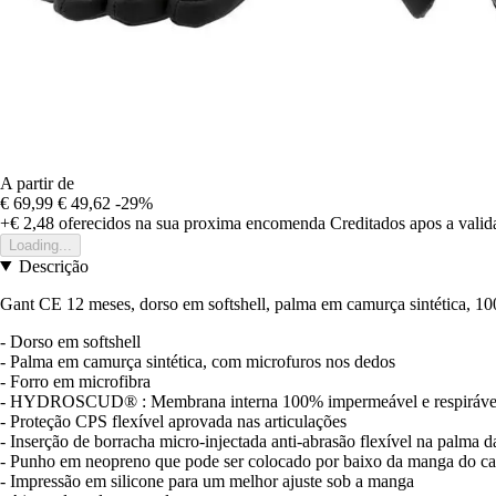
A partir de
€ 69,99
€ 49,62
-29%
+€ 2,48
oferecidos na sua proxima encomenda
Creditados apos a vali
Loading...
Descrição
Gant CE 12 meses, dorso em softshell, palma em camurça sintética, 100
- Dorso em softshell
- Palma em camurça sintética, com microfuros nos dedos
- Forro em microfibra
- HYDROSCUD® : Membrana interna 100% impermeável e respiráve
- Proteção CPS flexível aprovada nas articulações
- Inserção de borracha micro-injectada anti-abrasão flexível na palma 
- Punho em neopreno que pode ser colocado por baixo da manga do c
- Impressão em silicone para um melhor ajuste sob a manga