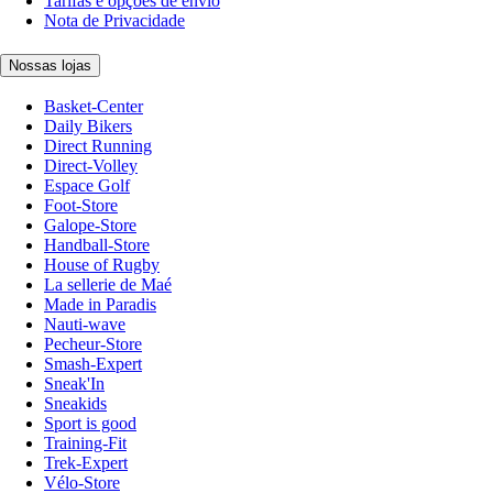
Tarifas e opções de envio
Nota de Privacidade
Nossas lojas
Basket-Center
Daily Bikers
Direct Running
Direct-Volley
Espace Golf
Foot-Store
Galope-Store
Handball-Store
House of Rugby
La sellerie de Maé
Made in Paradis
Nauti-wave
Pecheur-Store
Smash-Expert
Sneak'In
Sneakids
Sport is good
Training-Fit
Trek-Expert
Vélo-Store