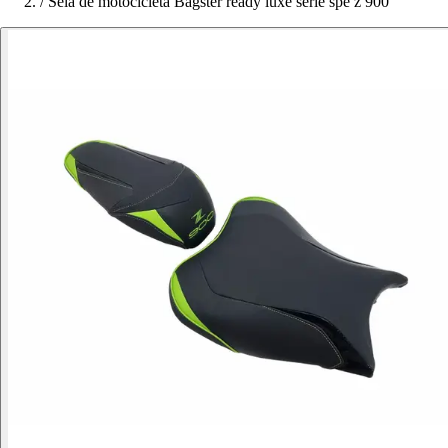
/
Sela de motocicleta Bagster ready luxe serie spe z 900