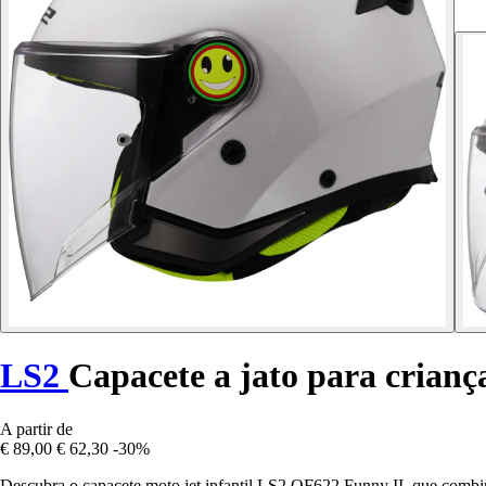
LS2
Capacete a jato para crian
A partir de
€ 89,00
€ 62,30
-30%
Descubra o capacete moto jet infantil LS2 OF622 Funny II, que combina