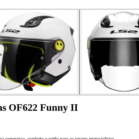
ças OF622 Funny II
 segurança, conforto e estilo para os jovens motociclistas.