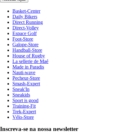
Basket-Center
Daily Bikers
Direct Running
Direct-Volley
Espace Golf
Foot-Store
Galope-Store
Handball-Store
House of Rugby
La sellerie de Maé
Made in Paradis
Nauti-wave
Pecheur-Store
Smash-Expert
Sneak'In
Sneakids
Sport is good
Training-Fit
Trek-Expert
Vélo-Store
Inscreva-se na nossa newsletter