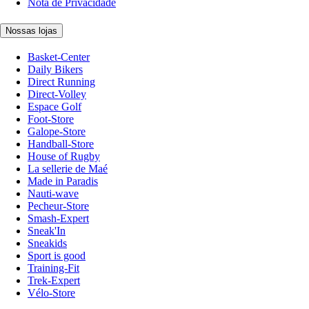
Nota de Privacidade
Nossas lojas
Basket-Center
Daily Bikers
Direct Running
Direct-Volley
Espace Golf
Foot-Store
Galope-Store
Handball-Store
House of Rugby
La sellerie de Maé
Made in Paradis
Nauti-wave
Pecheur-Store
Smash-Expert
Sneak'In
Sneakids
Sport is good
Training-Fit
Trek-Expert
Vélo-Store