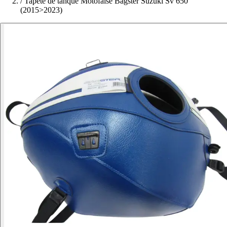
/
Tapete de tanque Motofalse Bagster Suzuki Sv 650
(2015>2023)